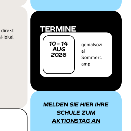
TERMINE
 direkt
l-lokal.
10
-
14
genialsozi
AUG
al
2026
Sommerc
amp
MELDEN SIE HIER IHRE
SCHULE ZUM
AKTIONSTAG AN