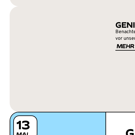
GEN
Benachte
vor unser
MEHR
13
G
MAI