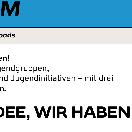
UM
oads
en!
gendgruppen,
d Jugendinitiativen – mit drei
n.
IDEE, WIR HABEN