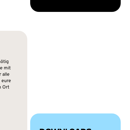
ötig
ie mit
 alle
e eure
m Ort