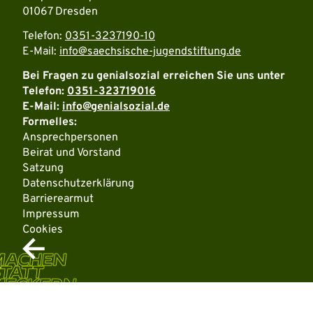
01067 Dresden
Telefon:
0351-3237190-10
E-Mail:
info@saechsische-jugendstiftung.de
Bei Fragen zu genialsozial erreichen Sie uns unter
Telefon:
0351-323719016
E-Mail:
info@genialsozial.de
Formelles:
Ansprechpersonen
Beirat und Vorstand
Satzung
Datenschutzerklärung
Barrierearmut
Impressum
Cookies
MACHEN
TATT
MECKERN
Weitere Informationen über den gesperrten Inhalt.