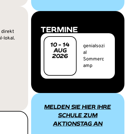
TERMINE
 direkt
l-lokal.
10
-
14
genialsozi
AUG
al
2026
Sommerc
amp
MELDEN SIE HIER IHRE
SCHULE ZUM
AKTIONSTAG AN