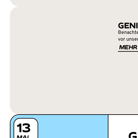
GEN
Benachte
vor unser
MEHR
13
G
MAI