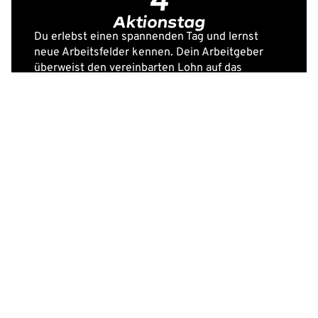
4
Aktionstag
Du erlebst einen spannenden Tag und lernst
neue Arbeitsfelder kennen. Dein Arbeitgeber
überweist den vereinbarten Lohn auf das
Aktionstagskonto von genialsozial.
5
Wie geht es weiter?
Mit 30 % des an deiner Schule erarbeiteten
Geldes könnt ihr ein eigenes soziales Projekt an
eurer Schule oder im Schulumfeld umsetzen
oder unterstützen. Die Mittel werden
online
abgerufen.
Mehr Infos dazu findest du
hier.