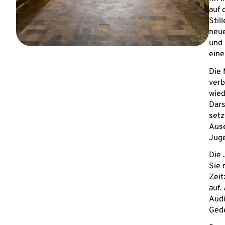
auf 
Stil
neue
und 
eine
Die 
verb
wied
Dars
setz
Ause
Juge
Die 
Sie 
Zeit
auf.
Audi
Gede