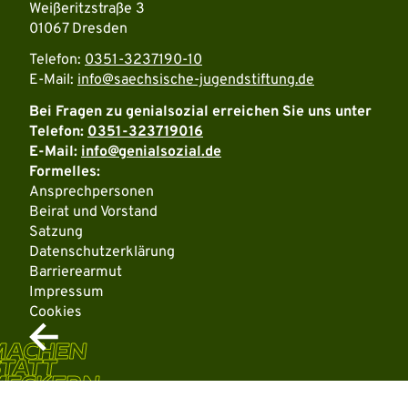
Weißeritzstraße 3
01067 Dresden
Telefon:
0351-3237190-10
E-Mail:
info@saechsische-jugendstiftung.de
Bei Fragen zu genialsozial erreichen Sie uns unter
Telefon:
0351-323719016
E-Mail:
info@genialsozial.de
Formelles:
Ansprechpersonen
Beirat und Vorstand
Satzung
Datenschutzerklärung
Barrierearmut
Impressum
Cookies
MACHEN
TATT
MECKERN
Weitere Informationen über den gesperrten Inhalt.