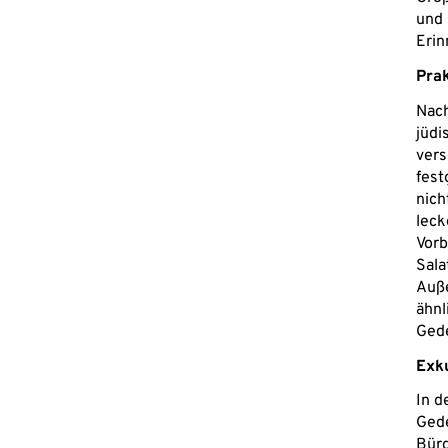
und 
Erin
Pra
Nac
jüdi
vers
fest
nich
leck
Vorb
Sala
Auße
ähnl
Gede
Exk
In d
Gede
Bürg