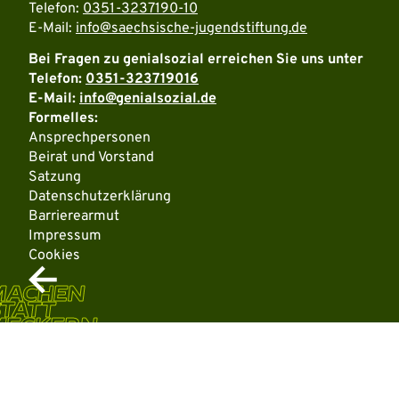
Telefon:
0351-3237190-10
E-Mail:
info@saechsische-jugendstiftung.de
Bei Fragen zu genialsozial erreichen Sie uns unter
Telefon:
0351-323719016
E-Mail:
info@genialsozial.de
Formelles:
Ansprechpersonen
Beirat und Vorstand
Satzung
Datenschutzerklärung
Barrierearmut
Impressum
Cookies
MACHEN
TATT
MECKERN
Weitere Informationen über den gesperrten Inhalt.