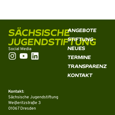
SÄCHSISCHE
ANGEBOTE
JUGENDSTIFTUNG
STIFTUNG
NEUES
Social Media
TERMINE
TRANSPARENZ
KONTAKT
Kontakt:
Sächsische Jugendstiftung
Weißeritzstraße 3
01067 Dresden