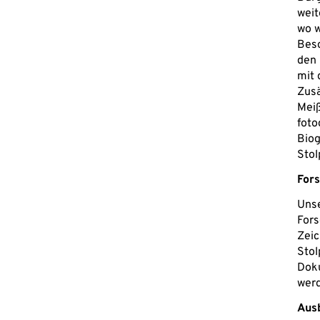
weit
wo w
Beso
den 
mit 
Zusä
Meiß
foto
Biog
Stol
For
Unse
Fors
Zeic
Stol
Doku
werd
Aus