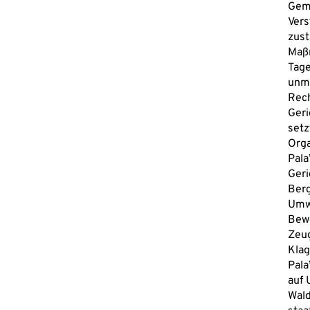
Geme
Vers
zus
Maßn
Tage
unmö
Rech
Geri
setz
Orga
Pala
Geri
Berg
Umw
Bewe
Zeug
Klag
Pala
auf 
Wald