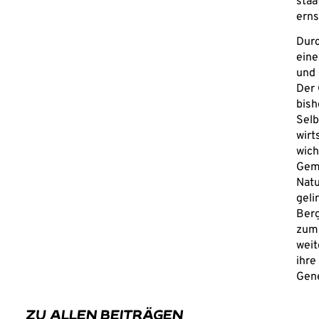
staa
erns
Durc
eine
und 
Der 
bish
Sel
wirt
wich
Geme
Natu
geli
Ber
zum 
weit
ihre
Gene
ZU ALLEN BEITRÄGEN