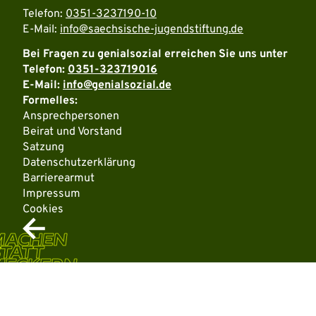
Telefon:
0351-3237190-10
E-Mail:
info@saechsische-jugendstiftung.de
Bei Fragen zu genialsozial erreichen Sie uns unter
Telefon:
0351-323719016
E-Mail:
info@genialsozial.de
Formelles:
Ansprechpersonen
Beirat und Vorstand
Satzung
Datenschutzerklärung
Barrierearmut
Impressum
Cookies
MACHEN
TATT
MECKERN
Weitere Informationen über den gesperrten Inhalt.