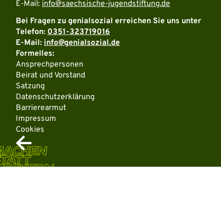
E-Mail:
info@saechsische-jugendstiftung.de
Bei Fragen zu genialsozial erreichen Sie uns unter
Telefon:
0351-323719016
E-Mail:
info@genialsozial.de
Formelles:
Ansprechpersonen
Beirat und Vorstand
Satzung
Datenschutzerklärung
Barrierearmut
Impressum
Cookies
MACHEN
TATT
MECKERN
Weitere Informationen über den gesperrten Inhalt.