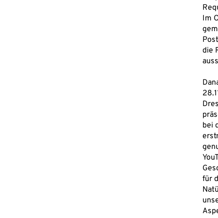
Requ
Im O
gem
Post
die 
auss
Dana
28.1
Dres
präs
bei 
erst
genu
YouT
Gesc
für 
Natü
unse
Aspe