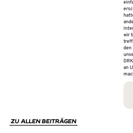
einf
ersc
hatt
ande
Inte
wir 
tref
den 
unse
DRK
an U
mac
ZU ALLEN BEITRÄGEN