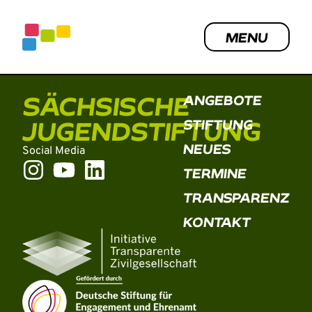
Inhalt
SOMMERCAMP DER
springen
SELBSTVERWALTETEN
MENU
JUGENDCLUBS
SÄCHSISCHE
ANGEBOTE
JUGENDSTIFTUNG
STIFTUNG
NEUES
Social Media
TERMINE
TRANSPARENZ
KONTAKT