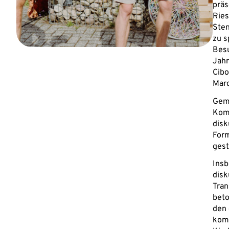
präs
Ries
Sten
zu s
Besu
Jahr
Cibo
Marc
Geme
Komm
disk
For
gest
Insb
disk
Tran
beto
den 
kom