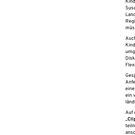
Kind
Susa
Land
Regi
müs
Auch
Kin
umge
Disk
Flex
Ges
Anfe
eine
ein 
länd
Auf 
„
Cli
teil
ansc