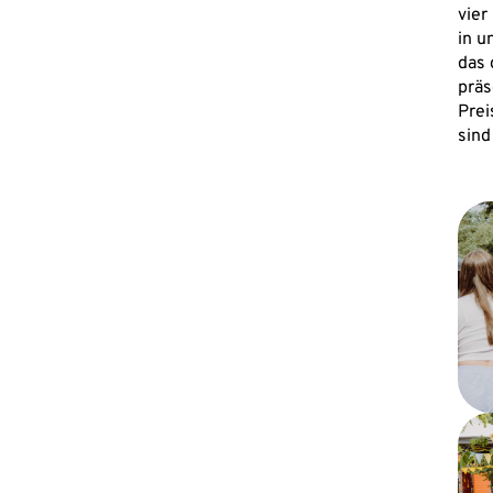
vier
in u
das
präs
Prei
sin