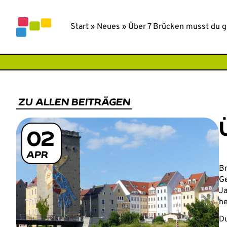
Inhalt
springen
SPURENSU
Start
»
Neues
»
Über 7 Brücken musst du g
ZU ALLEN BEITRÄGEN
02
APR
Br
Ge
Ja
he
Du