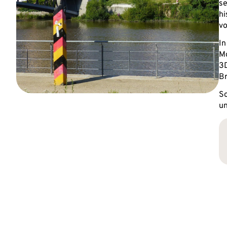
se
hi
vo
In
Mo
3D
Br
So
un