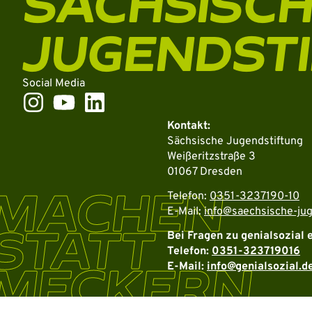
SÄCHSISC
JUGENDST
Social Media
Kontakt:
Sächsische Jugendstiftung
Weißeritzstraße 3
01067 Dresden
MACHEN
Telefon:
0351-3237190-10
E-Mail:
info@saechsische-jug
STATT
Bei Fragen zu genialsozial 
Telefon:
0351-323719016
MECKERN
E-Mail:
info@genialsozial.d
Weitere Informationen über den gesperrten Inhalt.