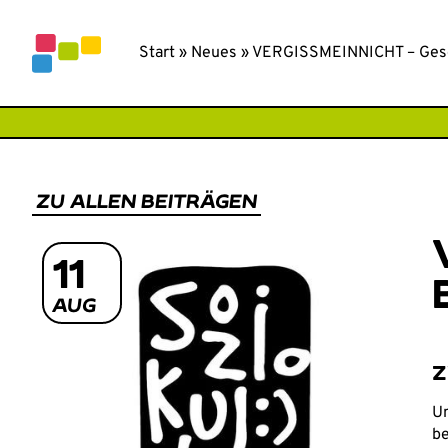
Inhalt
springen
SPURENSU
Start
»
Neues
»
VERGISSMEINNICHT – Geschi
ZU ALLEN BEITRÄGEN
11
AUG
Z
Un
be