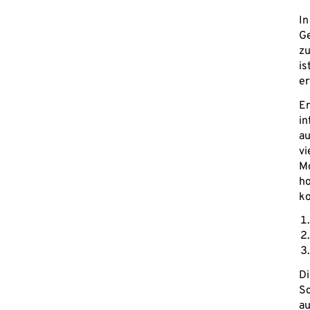
In
Ge
zu
is
er
Er
in
au
vi
Mo
ho
ko
Di
Sc
au