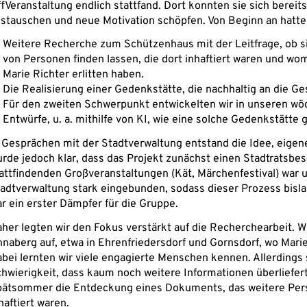
fVeranstaltung endlich stattfand. Dort konnten sie sich bereit
stauschen und neue Motivation schöpfen. Von Beginn an hatten 
Weitere Recherche zum Schützenhaus mit der Leitfrage, ob 
von Personen finden lassen, die dort inhaftiert waren und wom
Marie Richter erlitten haben.
Die Realisierung einer Gedenkstätte, die nachhaltig an die G
Für den zweiten Schwerpunkt entwickelten wir in unseren wöc
Entwürfe, u. a. mithilfe von KI, wie eine solche Gedenkstätte 
 Gesprächen mit der Stadtverwaltung entstand die Idee, eigen
rde jedoch klar, dass das Projekt zunächst einen Stadtratsbesc
attfindenden Großveranstaltungen (Kät, Märchenfestival) war 
adtverwaltung stark eingebunden, sodass dieser Prozess bis
r ein erster Dämpfer für die Gruppe.
her legten wir den Fokus verstärkt auf die Recherchearbeit.
naberg auf, etwa in Ehrenfriedersdorf und Gornsdorf, wo Marie
bei lernten wir viele engagierte Menschen kennen. Allerdings s
hwierigkeit, dass kaum noch weitere Informationen überliefert
ätsommer die Entdeckung eines Dokuments, das weitere Per
haftiert waren.