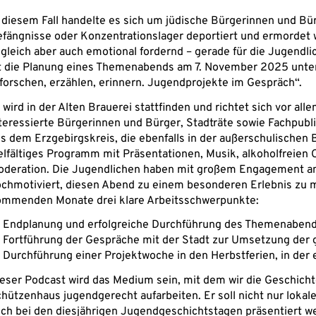
 diesem Fall handelte es sich um jüdische Bürgerinnen und Bür
fängnisse oder Konzentrationslager deportiert und ermordet
gleich aber auch emotional fordernd – gerade für die Jugendlic
t die Planung eines Themenabends am 7. November 2025 unt
forschen, erzählen, erinnern. Jugendprojekte im Gespräch“.
 wird in der Alten Brauerei stattfinden und richtet sich vor al
teressierte Bürgerinnen und Bürger, Stadträte sowie Fachpub
s dem Erzgebirgskreis, die ebenfalls in der außerschulischen Bi
elfältiges Programm mit Präsentationen, Musik, alkoholfreien C
deration. Die Jugendlichen haben mit großem Engagement an 
chmotiviert, diesen Abend zu einem besonderen Erlebnis zu m
mmenden Monate drei klare Arbeitsschwerpunkte:
Endplanung und erfolgreiche Durchführung des Themenaben
Fortführung der Gespräche mit der Stadt zur Umsetzung der
Durchführung einer Projektwoche in den Herbstferien, in der 
eser Podcast wird das Medium sein, mit dem wir die Geschich
hützenhaus jugendgerecht aufarbeiten. Er soll nicht nur lokal
ch bei den diesjährigen Jugendgeschichtstagen präsentiert 