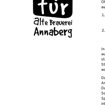
Of
au
In
wu
st
St
wa
Da
An
Da
Sc
Sp
in