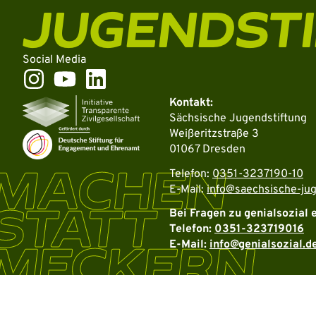
JUGENDST
Social Media
Kontakt:
Sächsische Jugendstiftung
Weißeritzstraße 3
01067 Dresden
MACHEN
Telefon:
0351-3237190-10
E-Mail:
info@saechsische-jug
STATT
Bei Fragen zu genialsozial 
Telefon:
0351-323719016
MECKERN
E-Mail:
info@genialsozial.d
Weitere Informationen über den gesperrten Inhalt.