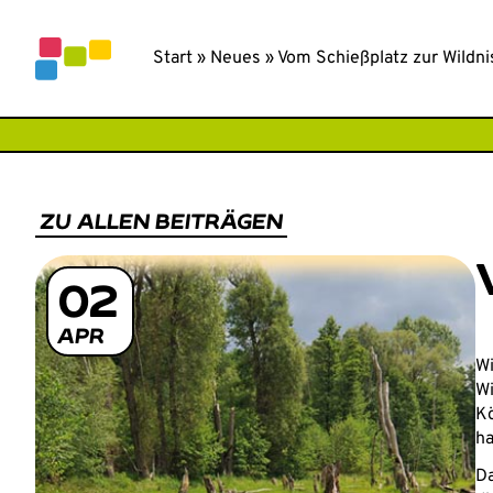
Inhalt
springen
SPURENSU
Start
»
Neues
»
Vom Schießplatz zur Wildni
ZU ALLEN BEITRÄGEN
02
APR
Wi
Wi
Kö
ha
Da