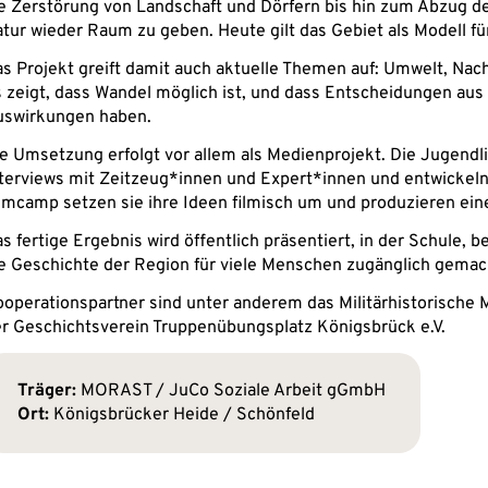
e Zerstörung von Landschaft und Dörfern bis hin zum Abzug d
tur wieder Raum zu geben. Heute gilt das Gebiet als Modell für
s Projekt greift damit auch aktuelle Themen auf: Umwelt, Nac
 zeigt, dass Wandel möglich ist, und dass Entscheidungen aus
uswirkungen haben.
e Umsetzung erfolgt vor allem als Medienprojekt. Die Jugendli
terviews mit Zeitzeug*innen und Expert*innen und entwickeln
lmcamp setzen sie ihre Ideen filmisch um und produzieren ei
s fertige Ergebnis wird öffentlich präsentiert, in der Schule, b
e Geschichte der Region für viele Menschen zugänglich gemac
operationspartner sind unter anderem das Militärhistorische
r Geschichtsverein Truppenübungsplatz Königsbrück e.V.
Träger:
 MORAST / JuCo Soziale Arbeit gGmbH
Ort:
 Königsbrücker Heide / Schönfeld