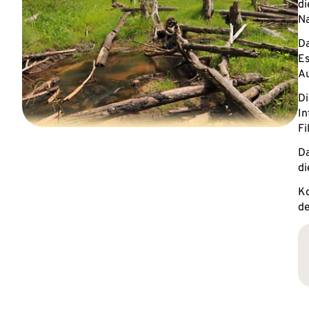
di
Na
Da
Es
A
Di
In
Fi
Da
di
Ko
de