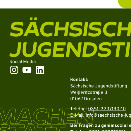
SÄCHSISC
JUGENDST
Social Media
Kontakt:
Sächsische Jugendstiftung
Weißeritzstraße 3
01067 Dresden
MACHEN
Telefon:
0351-3237190-10
E-Mail:
info@saechsische-jug
Bei Fragen zu genialsozial 