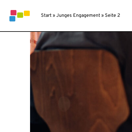
Inhalt
FSJ POLITIK
springen
Start
»
Junges Engagement
»
Seite 2