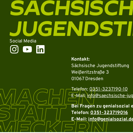
SÄCHSISC
JUGENDST
Social Media
Kontakt:
Sächsische Jugendstiftung
Weißeritzstraße 3
01067 Dresden
MACHEN
Telefon:
0351-3237190-10
E-Mail:
info@saechsische-jug
STATT
Bei Fragen zu genialsozial 
Telefon:
0351-323719016
MECKERN
E-Mail:
info@genialsozial.d