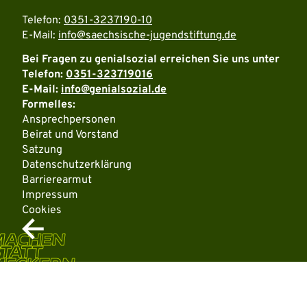
Telefon:
0351-3237190-10
E-Mail:
info@saechsische-jugendstiftung.de
Bei Fragen zu genialsozial erreichen Sie uns unter
Telefon:
0351-323719016
E-Mail:
info@genialsozial.de
Formelles:
Ansprechpersonen
Beirat und Vorstand
Satzung
Datenschutzerklärung
Barrierearmut
Impressum
Cookies
MACHEN
TATT
MECKERN
Weitere Informationen über den gesperrten Inhalt.