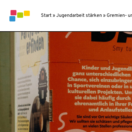
Inhalt
springen
Start
»
Jugendarbeit stärken
»
Gremien- u