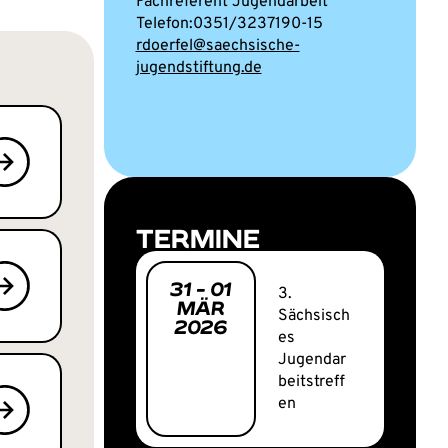
Fachreferent Jugendarbeit
0351/3237190-15
rdoerfel@saechsische-
jugendstiftung.de
TERMINE
31
-
01
3.
MÄR
Sächsisch
2026
es
Jugendar
beitstreff
en