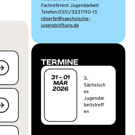
Fachreferent Jugendarbeit
0351/3237190-15
rdoerfel@saechsische-
jugendstiftung.de
TERMINE
31
-
01
3.
MÄR
Sächsisch
2026
es
Jugendar
beitstreff
en